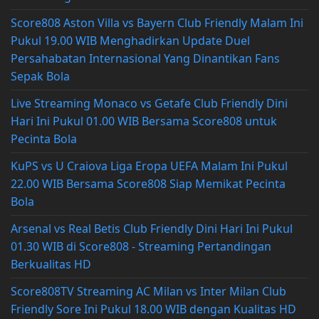
Score808 Aston Villa vs Bayern Club Friendly Malam Ini
Pukul 19.00 WIB Menghadirkan Update Duel
Persahabatan Internasional Yang Dinantikan Fans
Sepak Bola
Live Streaming Monaco vs Getafe Club Friendly Dini
Hari Ini Pukul 01.00 WIB Bersama Score808 untuk
Pecinta Bola
KuPS vs U Craiova Liga Eropa UEFA Malam Ini Pukul
22.00 WIB Bersama Score808 Siap Memikat Pecinta
Bola
Arsenal vs Real Betis Club Friendly Dini Hari Ini Pukul
01.30 WIB di Score808 - Streaming Pertandingan
Berkualitas HD
Score808TV Streaming AC Milan vs Inter Milan Club
Friendly Sore Ini Pukul 18.00 WIB dengan Kualitas HD