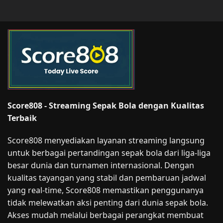
Score808 - Streaming Sepak Bola dengan Kualitas
Terbaik
Score808 menyediakan layanan streaming langsung
untuk berbagai pertandingan sepak bola dari liga-liga
besar dunia dan turnamen internasional. Dengan
kualitas tayangan yang stabil dan pembaruan jadwal
yang real-time, Score808 memastikan penggunanya
tidak melewatkan aksi penting dari dunia sepak bola.
Akses mudah melalui berbagai perangkat membuat