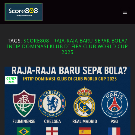
Skip
to
content
TAGS:
SCORE808 : RAJA-RAJA BARU SEPAK BOLA?
INTIP DOMINASI KLUB DI FIFA CLUB WORLD CUP
2025
07/07
2025