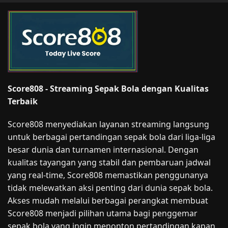
Score808 - Streaming Sepak Bola dengan Kualitas
Terbaik
Score808 menyediakan layanan streaming langsung
untuk berbagai pertandingan sepak bola dari liga-liga
besar dunia dan turnamen internasional. Dengan
kualitas tayangan yang stabil dan pembaruan jadwal
yang real-time, Score808 memastikan penggunanya
tidak melewatkan aksi penting dari dunia sepak bola.
Akses mudah melalui berbagai perangkat membuat
Score808 menjadi pilihan utama bagi penggemar
sepak bola yang ingin menonton pertandingan kapan