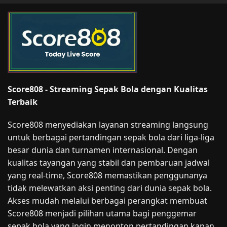
Score808 - Streaming Sepak Bola dengan Kualitas
Terbaik
Score808 menyediakan layanan streaming langsung
untuk berbagai pertandingan sepak bola dari liga-liga
besar dunia dan turnamen internasional. Dengan
kualitas tayangan yang stabil dan pembaruan jadwal
yang real-time, Score808 memastikan penggunanya
tidak melewatkan aksi penting dari dunia sepak bola.
Akses mudah melalui berbagai perangkat membuat
Score808 menjadi pilihan utama bagi penggemar
sepak bola yang ingin menonton pertandingan kapan