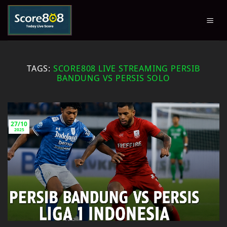
Skip
to
content
TAGS:
SCORE808 LIVE STREAMING PERSIB
BANDUNG VS PERSIS SOLO
27/10
2025