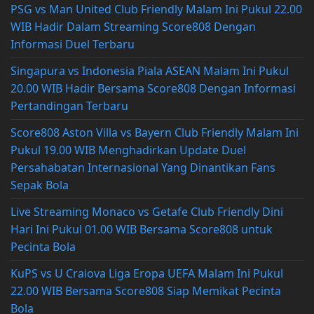
PSG vs Man United Club Friendly Malam Ini Pukul 22.00
WIB Hadir Dalam Streaming Score808 Dengan
Informasi Duel Terbaru
Singapura vs Indonesia Piala ASEAN Malam Ini Pukul
20.00 WIB Hadir Bersama Score808 Dengan Informasi
Pertandingan Terbaru
Score808 Aston Villa vs Bayern Club Friendly Malam Ini
Pukul 19.00 WIB Menghadirkan Update Duel
Persahabatan Internasional Yang Dinantikan Fans
Sepak Bola
Live Streaming Monaco vs Getafe Club Friendly Dini
Hari Ini Pukul 01.00 WIB Bersama Score808 untuk
Pecinta Bola
KuPS vs U Craiova Liga Eropa UEFA Malam Ini Pukul
22.00 WIB Bersama Score808 Siap Memikat Pecinta
Bola