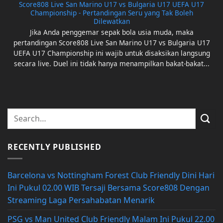
Score808 Live San Marino U17 vs Bulgaria U17 UEFA U17
Championship - Pertandingan Seru yang Tak Boleh
Dilewatkan
Jika Anda penggemar sepak bola usia muda, maka
pertandingan Score808 Live San Marino U17 vs Bulgaria U17
UEFA U17 Championship ini wajib untuk disaksikan langsung
secara live. Duel ini tidak hanya menampilkan bakat-bakat...
RECENTLY PUBLISHED
Barcelona vs Nottingham Forest Club Friendly Dini Hari
Ini Pukul 02.00 WIB Tersaji Bersama Score808 Dengan
Streaming Laga Persahabatan Menarik
PSG vs Man United Club Friendly Malam Ini Pukul 22.00