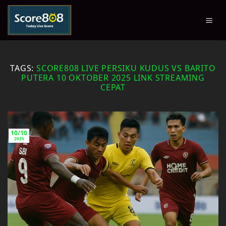
Skip
to
content
TAGS:
SCORE808 LIVE PERSIKU KUDUS VS BARITO
PUTERA 10 OKTOBER 2025 LINK STREAMING
CEPAT
10/10
2025