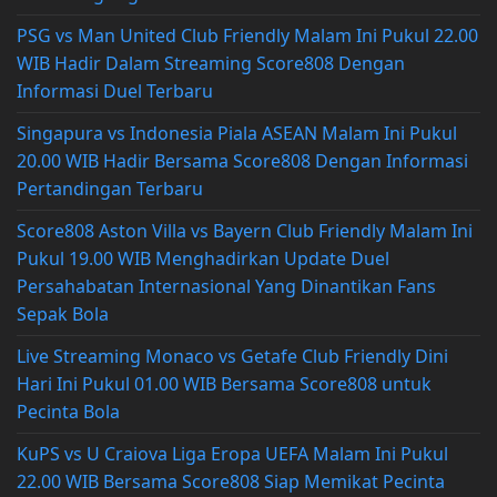
PSG vs Man United Club Friendly Malam Ini Pukul 22.00
WIB Hadir Dalam Streaming Score808 Dengan
Informasi Duel Terbaru
Singapura vs Indonesia Piala ASEAN Malam Ini Pukul
20.00 WIB Hadir Bersama Score808 Dengan Informasi
Pertandingan Terbaru
Score808 Aston Villa vs Bayern Club Friendly Malam Ini
Pukul 19.00 WIB Menghadirkan Update Duel
Persahabatan Internasional Yang Dinantikan Fans
Sepak Bola
Live Streaming Monaco vs Getafe Club Friendly Dini
Hari Ini Pukul 01.00 WIB Bersama Score808 untuk
Pecinta Bola
KuPS vs U Craiova Liga Eropa UEFA Malam Ini Pukul
22.00 WIB Bersama Score808 Siap Memikat Pecinta