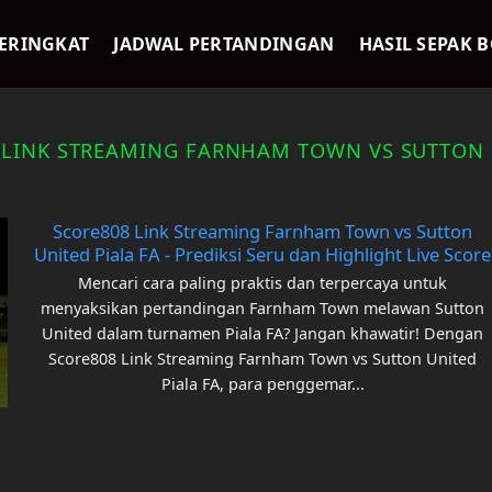
ERINGKAT
JADWAL PERTANDINGAN
HASIL SEPAK 
 LINK STREAMING FARNHAM TOWN VS SUTTON 
Score808 Link Streaming Farnham Town vs Sutton
United Piala FA - Prediksi Seru dan Highlight Live Score
Mencari cara paling praktis dan terpercaya untuk
menyaksikan pertandingan Farnham Town melawan Sutton
United dalam turnamen Piala FA? Jangan khawatir! Dengan
Score808 Link Streaming Farnham Town vs Sutton United
Piala FA, para penggemar...