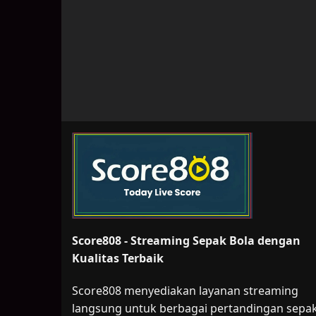
Score808 - Streaming Sepak Bola dengan
Kualitas Terbaik
Score808 menyediakan layanan streaming
langsung untuk berbagai pertandingan sepa