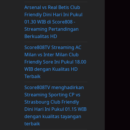
Arsenal vs Real Betis Club
Friendly Dini Hari Ini Pukul
01.30 WIB di Score808 -
Streaming Pertandingan
Berkualitas HD
Score808TV Streaming AC
Milan vs Inter Milan Club
Friendly Sore Ini Pukul 18.00
WIB dengan Kualitas HD
Terbaik
Score808TV menghadirkan
Streaming Sporting CP vs
Strasbourg Club Friendly
Dini Hari Ini Pukul 01.15 WIB
dengan kualitas tayangan
terbaik