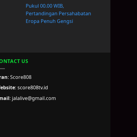
Pukul 00.00 WIB,
Pertandingan Persahabatan
Eropa Penuh Gengsi
ONTACT US
ran
: Score808
ebsite
:
score808tv.id
mail
: jalalive@gmail.com