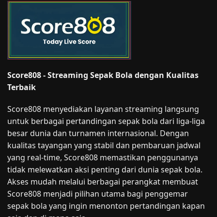
Score808 - Streaming Sepak Bola dengan Kualitas
Terbaik
Score808 menyediakan layanan streaming langsung
untuk berbagai pertandingan sepak bola dari liga-liga
besar dunia dan turnamen internasional. Dengan
kualitas tayangan yang stabil dan pembaruan jadwal
yang real-time, Score808 memastikan penggunanya
tidak melewatkan aksi penting dari dunia sepak bola.
Akses mudah melalui berbagai perangkat membuat
Score808 menjadi pilihan utama bagi penggemar
sepak bola yang ingin menonton pertandingan kapan