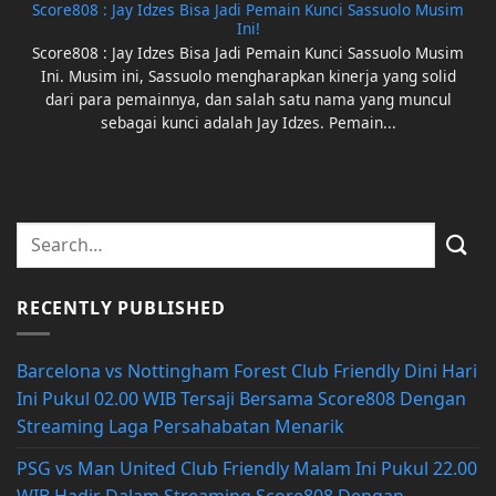
Score808 : Jay Idzes Bisa Jadi Pemain Kunci Sassuolo Musim
Ini!
Score808 : Jay Idzes Bisa Jadi Pemain Kunci Sassuolo Musim
Ini. Musim ini, Sassuolo mengharapkan kinerja yang solid
dari para pemainnya, dan salah satu nama yang muncul
sebagai kunci adalah Jay Idzes. Pemain...
RECENTLY PUBLISHED
Barcelona vs Nottingham Forest Club Friendly Dini Hari
Ini Pukul 02.00 WIB Tersaji Bersama Score808 Dengan
Streaming Laga Persahabatan Menarik
PSG vs Man United Club Friendly Malam Ini Pukul 22.00
WIB Hadir Dalam Streaming Score808 Dengan