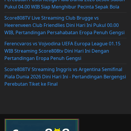
Pukul 04.00 WIB Siap Menghibur Pecinta Sepak Bola
Score808TV Live Streaming Club Brugge vs
Heerenveen Club Friendlies Dini Hari Ini Pukul 00.00
WIB, Pertandingan Persahabatan Eropa Penuh Gengsi
Ferencvaros vs Vojvodina UEFA Europa League 01.15
WIB Streaming Score808tv Dini Hari Ini Dengan
Pertandingan Eropa Penuh Gengsi
Score808TV Streaming Inggris vs Argentina Semifinal
Piala Dunia 2026 Dini Hari Ini - Pertandingan Bergengsi
Perebutan Tiket ke Final