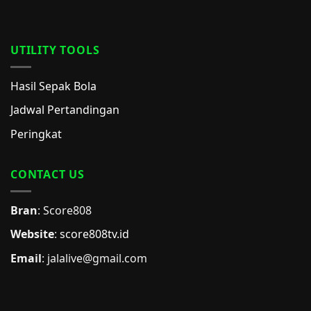
UTILITY TOOLS
Hasil Sepak Bola
Jadwal Pertandingan
Peringkat
CONTACT US
Bran
: Score808
Website
:
score808tv.id
Email
: jalalive@gmail.com