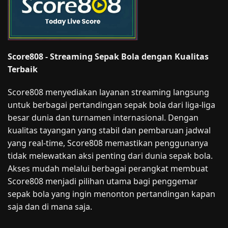
Score808 - Streaming Sepak Bola dengan Kualitas
Terbaik
Score808 menyediakan layanan streaming langsung
untuk berbagai pertandingan sepak bola dari liga-liga
besar dunia dan turnamen internasional. Dengan
kualitas tayangan yang stabil dan pembaruan jadwal
yang real-time, Score808 memastikan penggunanya
tidak melewatkan aksi penting dari dunia sepak bola.
Akses mudah melalui berbagai perangkat membuat
Score808 menjadi pilihan utama bagi penggemar
sepak bola yang ingin menonton pertandingan kapan
saja dan di mana saja.