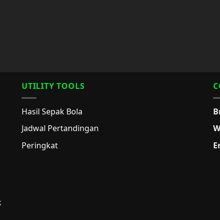
UTILITY TOOLS
C
Hasil Sepak Bola
B
Jadwal Pertandingan
W
Peringkat
E
k