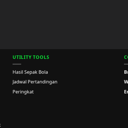
UTILITY TOOLS
C
Hasil Sepak Bola
B
Jadwal Pertandingan
W
Peringkat
E
k