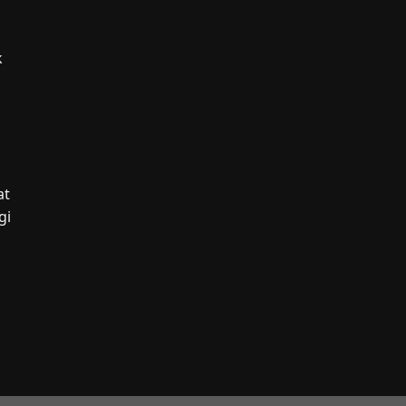
k
g
at
gi