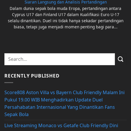
Siaran Langsung dan Analisis Pertandingan
Dalam dunia sepak bola muda Eropa, pertandingan antara
Cyprus U17 dan Finland U17 dalam Kualifikasi Euro U-17
selalu dinantikan. Duel ini tidak hanya sekadar pertandingan
biasa, tetapi juga menjadi momen penting bagi para...
RECENTLY PUBLISHED
Score808 Aston Villa vs Bayern Club Friendly Malam Ini
Pukul 19.00 WIB Menghadirkan Update Duel
Persahabatan Internasional Yang Dinantikan Fans
Sepak Bola
Live Streaming Monaco vs Getafe Club Friendly Dini