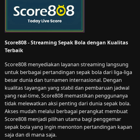
Score808 - Streaming Sepak Bola dengan Kualitas
Terbaik
Score808 menyediakan layanan streaming langsung
untuk berbagai pertandingan sepak bola dari liga-liga
besar dunia dan turnamen internasional. Dengan
kualitas tayangan yang stabil dan pembaruan jadwal
yang real-time, Score808 memastikan penggunanya
tidak melewatkan aksi penting dari dunia sepak bola.
Akses mudah melalui berbagai perangkat membuat
Score808 menjadi pilihan utama bagi penggemar
sepak bola yang ingin menonton pertandingan kapan
saja dan di mana saja.