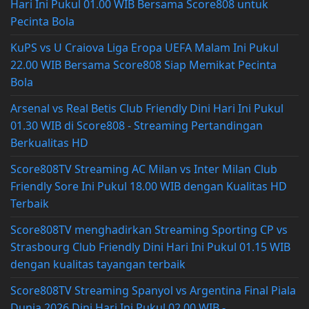
Hari Ini Pukul 01.00 WIB Bersama Score808 untuk
Pecinta Bola
KuPS vs U Craiova Liga Eropa UEFA Malam Ini Pukul
22.00 WIB Bersama Score808 Siap Memikat Pecinta
Bola
Arsenal vs Real Betis Club Friendly Dini Hari Ini Pukul
01.30 WIB di Score808 - Streaming Pertandingan
Berkualitas HD
Score808TV Streaming AC Milan vs Inter Milan Club
Friendly Sore Ini Pukul 18.00 WIB dengan Kualitas HD
Terbaik
Score808TV menghadirkan Streaming Sporting CP vs
Strasbourg Club Friendly Dini Hari Ini Pukul 01.15 WIB
dengan kualitas tayangan terbaik
Score808TV Streaming Spanyol vs Argentina Final Piala
Dunia 2026 Dini Hari Ini Pukul 02.00 WIB -