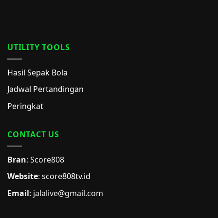
UTILITY TOOLS
Hasil Sepak Bola
Jadwal Pertandingan
Peringkat
CONTACT US
Bran
: Score808
Website
:
score808tv.id
Email
: jalalive@gmail.com