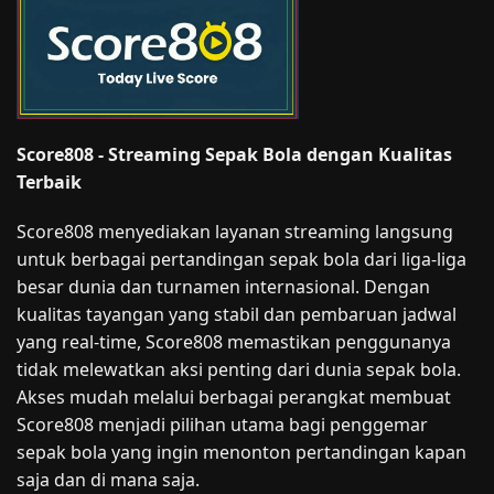
Score808 - Streaming Sepak Bola dengan Kualitas
Terbaik
Score808 menyediakan layanan streaming langsung
untuk berbagai pertandingan sepak bola dari liga-liga
besar dunia dan turnamen internasional. Dengan
kualitas tayangan yang stabil dan pembaruan jadwal
yang real-time, Score808 memastikan penggunanya
tidak melewatkan aksi penting dari dunia sepak bola.
Akses mudah melalui berbagai perangkat membuat
Score808 menjadi pilihan utama bagi penggemar
sepak bola yang ingin menonton pertandingan kapan
saja dan di mana saja.