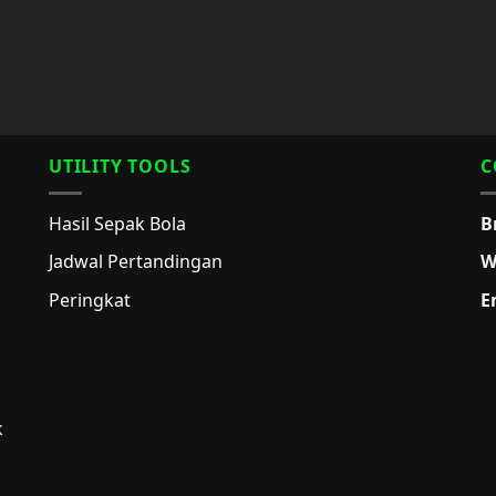
UTILITY TOOLS
C
Hasil Sepak Bola
B
Jadwal Pertandingan
W
Peringkat
E
k
g