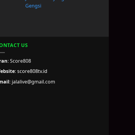
Gengsi
ONTACT US
ran
: Score808
ebsite
:
score808tv.id
mail
: jalalive@gmail.com