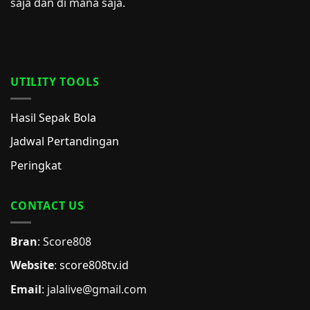
saja dan di mana saja.
UTILITY TOOLS
Hasil Sepak Bola
Jadwal Pertandingan
Peringkat
CONTACT US
Bran
: Score808
Website
:
score808tv.id
Email
: jalalive@gmail.com