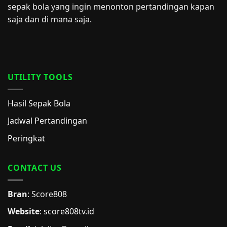
sepak bola yang ingin menonton pertandingan kapan
saja dan di mana saja.
UTILITY TOOLS
Hasil Sepak Bola
Jadwal Pertandingan
Peringkat
CONTACT US
Bran
: Score808
Website
:
score808tv.id