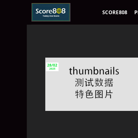
Skip
to
SCORE808
P
content
28/02
2025