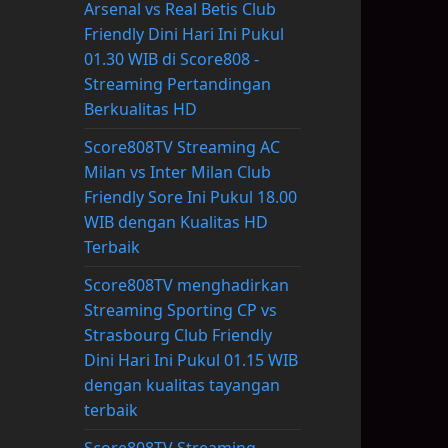
Arsenal vs Real Betis Club
Friendly Dini Hari Ini Pukul
01.30 WIB di Score808 -
Streaming Pertandingan
Berkualitas HD
Score808TV Streaming AC
Milan vs Inter Milan Club
Friendly Sore Ini Pukul 18.00
WIB dengan Kualitas HD
Terbaik
Score808TV menghadirkan
Streaming Sporting CP vs
Strasbourg Club Friendly
Dini Hari Ini Pukul 01.15 WIB
dengan kualitas tayangan
terbaik