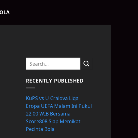
BOLA
RECENTLY PUBLISHED
KuPS vs U Craiova Liga
Eropa UEFA Malam Ini Pukul
22.00 WIB Bersama
Score808 Siap Memikat
Pecinta Bola