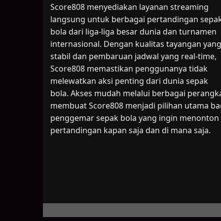
Score808 menyediakan layanan streaming
langsung untuk berbagai pertandingan sepa
bola dari liga-liga besar dunia dan turnamen
internasional. Dengan kualitas tayangan yan
stabil dan pembaruan jadwal yang real-time,
Score808 memastikan penggunanya tidak
melewatkan aksi penting dari dunia sepak
bola. Akses mudah melalui berbagai perangk
membuat Score808 menjadi pilihan utama ba
penggemar sepak bola yang ingin menonton
pertandingan kapan saja dan di mana saja.