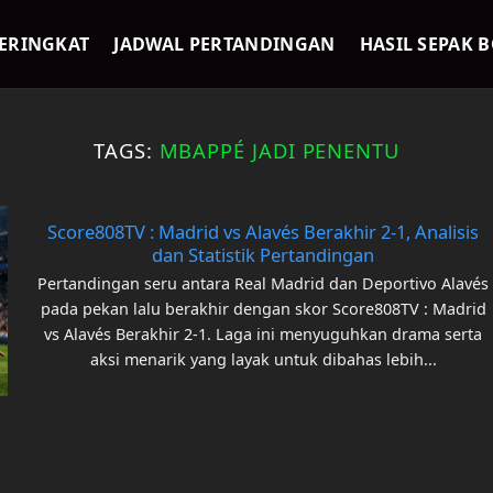
ERINGKAT
JADWAL PERTANDINGAN
HASIL SEPAK 
TAGS:
MBAPPÉ JADI PENENTU
Score808TV : Madrid vs Alavés Berakhir 2-1, Analisis
dan Statistik Pertandingan
Pertandingan seru antara Real Madrid dan Deportivo Alavés
pada pekan lalu berakhir dengan skor Score808TV : Madrid
vs Alavés Berakhir 2-1. Laga ini menyuguhkan drama serta
aksi menarik yang layak untuk dibahas lebih...