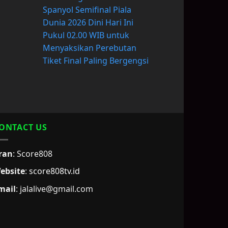
Spanyol Semifinal Piala
Dunia 2026 Dini Hari Ini
Pukul 02.00 WIB untuk
Menyaksikan Perebutan
Tiket Final Paling Bergengsi
ONTACT US
ran
: Score808
ebsite
:
score808tv.id
mail
: jalalive@gmail.com