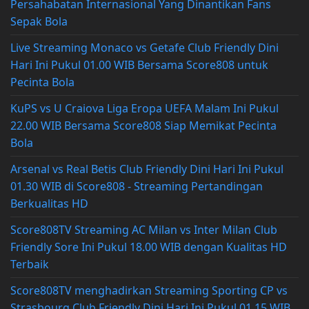
Persahabatan Internasional Yang Dinantikan Fans
Sepak Bola
Live Streaming Monaco vs Getafe Club Friendly Dini
Hari Ini Pukul 01.00 WIB Bersama Score808 untuk
Pecinta Bola
KuPS vs U Craiova Liga Eropa UEFA Malam Ini Pukul
22.00 WIB Bersama Score808 Siap Memikat Pecinta
Bola
Arsenal vs Real Betis Club Friendly Dini Hari Ini Pukul
01.30 WIB di Score808 - Streaming Pertandingan
Berkualitas HD
Score808TV Streaming AC Milan vs Inter Milan Club
Friendly Sore Ini Pukul 18.00 WIB dengan Kualitas HD
Terbaik
Score808TV menghadirkan Streaming Sporting CP vs
Strasbourg Club Friendly Dini Hari Ini Pukul 01.15 WIB