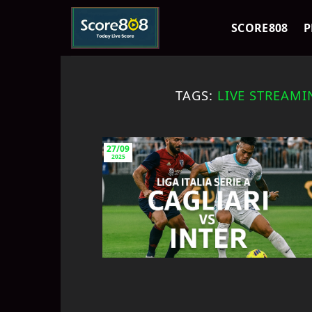
Skip
to
SCORE808
P
content
TAGS:
LIVE STREAMI
27/09
2025