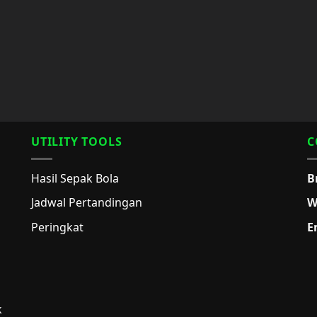
UTILITY TOOLS
C
Hasil Sepak Bola
B
Jadwal Pertandingan
W
Peringkat
E
k