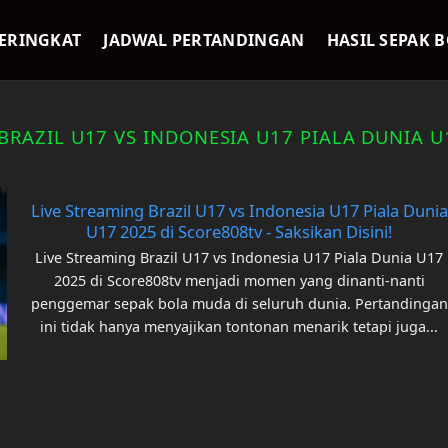
ERINGKAT
JADWAL PERTANDINGAN
HASIL SEPAK 
BRAZIL U17 VS INDONESIA U17 PIALA DUNIA U
Live Streaming Brazil U17 vs Indonesia U17 Piala Dunia
U17 2025 di Score808tv - Saksikan Disini!
Live Streaming Brazil U17 vs Indonesia U17 Piala Dunia U17
2025 di Score808tv menjadi momen yang dinanti-nanti
penggemar sepak bola muda di seluruh dunia. Pertandingan
ini tidak hanya menyajikan tontonan menarik tetapi juga...