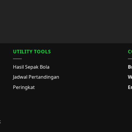
UTILITY TOOLS
C
Hasil Sepak Bola
B
Jadwal Pertandingan
W
Peringkat
E
k