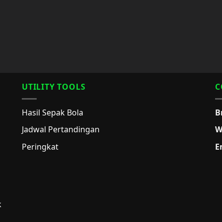
UTILITY TOOLS
C
Hasil Sepak Bola
B
Jadwal Pertandingan
W
Peringkat
E
k