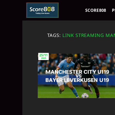
Skip
to
SCORE808
P
content
TAGS:
LINK STREAMING MAN
25/11
2025