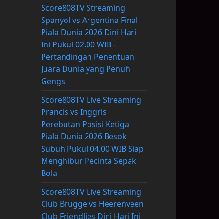
Score808TV Streaming
Spanyol vs Argentina Final
Piala Dunia 2026 Dini Hari
Ini Pukul 02.00 WIB -
Pertandingan Penentuan
Juara Dunia yang Penuh
Gengsi
Score808TV Live Streaming
Prancis vs Inggris
Perebutan Posisi Ketiga
Piala Dunia 2026 Besok
Subuh Pukul 04.00 WIB Siap
Menghibur Pecinta Sepak
Bola
Score808TV Live Streaming
Club Brugge vs Heerenveen
Club Friendlies Dini Hari Ini