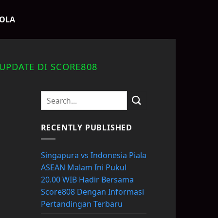
BOLA
 UPDATE DI SCORE808
RECENTLY PUBLISHED
Singapura vs Indonesia Piala
ASEAN Malam Ini Pukul
20.00 WIB Hadir Bersama
Score808 Dengan Informasi
Pertandingan Terbaru