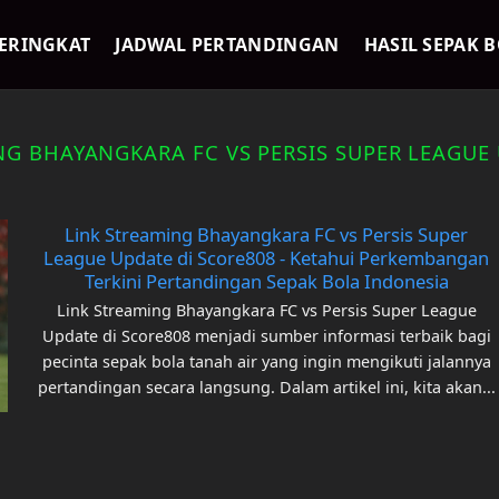
ERINGKAT
JADWAL PERTANDINGAN
HASIL SEPAK 
NG BHAYANGKARA FC VS PERSIS SUPER LEAGUE
Link Streaming Bhayangkara FC vs Persis Super
League Update di Score808 - Ketahui Perkembangan
Terkini Pertandingan Sepak Bola Indonesia
Link Streaming Bhayangkara FC vs Persis Super League
Update di Score808 menjadi sumber informasi terbaik bagi
pecinta sepak bola tanah air yang ingin mengikuti jalannya
pertandingan secara langsung. Dalam artikel ini, kita akan...