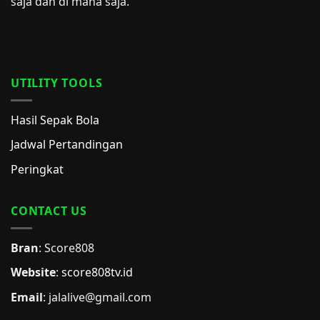
saja dan di mana saja.
UTILITY TOOLS
Hasil Sepak Bola
Jadwal Pertandingan
Peringkat
CONTACT US
Bran
: Score808
Website
:
score808tv.id
Email
: jalalive@gmail.com