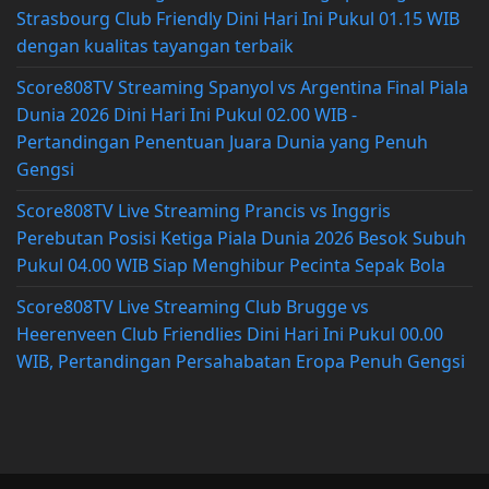
Strasbourg Club Friendly Dini Hari Ini Pukul 01.15 WIB
dengan kualitas tayangan terbaik
Score808TV Streaming Spanyol vs Argentina Final Piala
Dunia 2026 Dini Hari Ini Pukul 02.00 WIB -
Pertandingan Penentuan Juara Dunia yang Penuh
Gengsi
Score808TV Live Streaming Prancis vs Inggris
Perebutan Posisi Ketiga Piala Dunia 2026 Besok Subuh
Pukul 04.00 WIB Siap Menghibur Pecinta Sepak Bola
Score808TV Live Streaming Club Brugge vs
Heerenveen Club Friendlies Dini Hari Ini Pukul 00.00
WIB, Pertandingan Persahabatan Eropa Penuh Gengsi