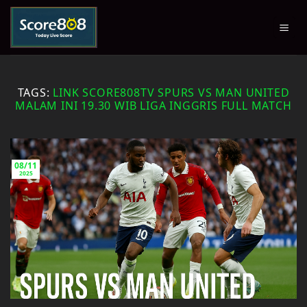
Skip
to
content
TAGS:
LINK SCORE808TV SPURS VS MAN UNITED
MALAM INI 19.30 WIB LIGA INGGRIS FULL MATCH
08/11
2025