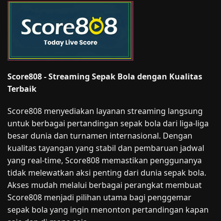
Score808 - Streaming Sepak Bola dengan Kualitas
Terbaik
Score808 menyediakan layanan streaming langsung
untuk berbagai pertandingan sepak bola dari liga-liga
besar dunia dan turnamen internasional. Dengan
kualitas tayangan yang stabil dan pembaruan jadwal
yang real-time, Score808 memastikan penggunanya
tidak melewatkan aksi penting dari dunia sepak bola.
Akses mudah melalui berbagai perangkat membuat
Score808 menjadi pilihan utama bagi penggemar
sepak bola yang ingin menonton pertandingan kapan