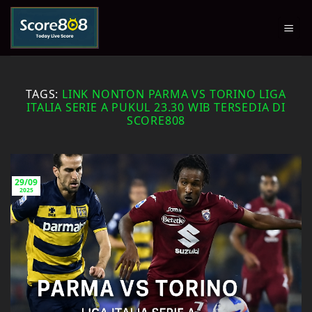
Skip
to
content
TAGS:
LINK NONTON PARMA VS TORINO LIGA
ITALIA SERIE A PUKUL 23.30 WIB TERSEDIA DI
SCORE808
29/09
2025