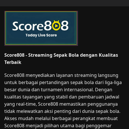
Score808 - Streaming Sepak Bola dengan Kualitas
Terbaik
Score808 menyediakan layanan streaming langsung
untuk berbagai pertandingan sepak bola dari liga-liga
besar dunia dan turnamen internasional. Dengan
kualitas tayangan yang stabil dan pembaruan jadwal
yang real-time, Score808 memastikan penggunanya
tidak melewatkan aksi penting dari dunia sepak bola.
Akses mudah melalui berbagai perangkat membuat
Score808 menjadi pilihan utama bagi penggemar