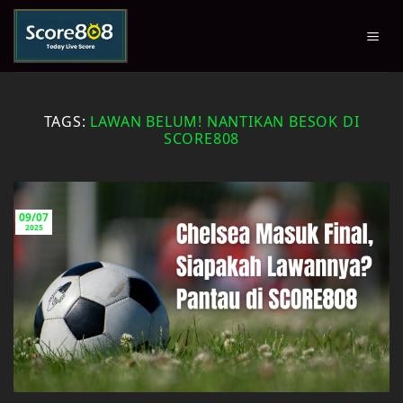
Skip
to
content
TAGS:
LAWAN BELUM! NANTIKAN BESOK DI
SCORE808
09/07
2025