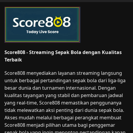
Score808 - Streaming Sepak Bola dengan Kualitas
Terbaik
Score808 menyediakan layanan streaming langsung
untuk berbagai pertandingan sepak bola dari liga-liga
besar dunia dan turnamen internasional. Dengan
kualitas tayangan yang stabil dan pembaruan jadwal
yang real-time, Score808 memastikan penggunanya
tidak melewatkan aksi penting dari dunia sepak bola.
Akses mudah melalui berbagai perangkat membuat
Score808 menjadi pilihan utama bagi penggemar
sepak bola yang ingin menonton pertandingan kapan