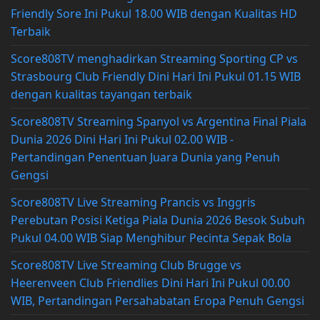
Friendly Sore Ini Pukul 18.00 WIB dengan Kualitas HD
Terbaik
Score808TV menghadirkan Streaming Sporting CP vs
Strasbourg Club Friendly Dini Hari Ini Pukul 01.15 WIB
dengan kualitas tayangan terbaik
Score808TV Streaming Spanyol vs Argentina Final Piala
Dunia 2026 Dini Hari Ini Pukul 02.00 WIB -
Pertandingan Penentuan Juara Dunia yang Penuh
Gengsi
Score808TV Live Streaming Prancis vs Inggris
Perebutan Posisi Ketiga Piala Dunia 2026 Besok Subuh
Pukul 04.00 WIB Siap Menghibur Pecinta Sepak Bola
Score808TV Live Streaming Club Brugge vs
Heerenveen Club Friendlies Dini Hari Ini Pukul 00.00
WIB, Pertandingan Persahabatan Eropa Penuh Gengsi