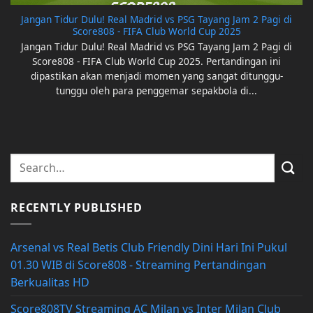
Jangan Tidur Dulu! Real Madrid vs PSG Tayang Jam 2 Pagi di
Score808 - FIFA Club World Cup 2025
Jangan Tidur Dulu! Real Madrid vs PSG Tayang Jam 2 Pagi di
Score808 - FIFA Club World Cup 2025. Pertandingan ini
dipastikan akan menjadi momen yang sangat ditunggu-
tunggu oleh para penggemar sepakbola di...
RECENTLY PUBLISHED
Arsenal vs Real Betis Club Friendly Dini Hari Ini Pukul
01.30 WIB di Score808 - Streaming Pertandingan
Berkualitas HD
Score808TV Streaming AC Milan vs Inter Milan Club