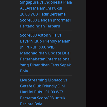
Singapura vs Indonesia Piala
ASEAN Malam Ini Pukul
20.00 WIB Hadir Bersama
Score808 Dengan Informasi
Pertandingan Terbaru
Score808 Aston Villa vs
Bayern Club Friendly Malam
Ini Pukul 19.00 WIB
Menghadirkan Update Duel
Persahabatan Internasional
Yang Dinantikan Fans Sepak
Bola
Live Streaming Monaco vs
Getafe Club Friendly Dini
Hari Ini Pukul 01.00 WIB
Bersama Score808 untuk
Pecinta Bola