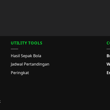
UTILITY TOOLS
C
Hasil Sepak Bola
B
Jadwal Pertandingan
W
Peringkat
E
k