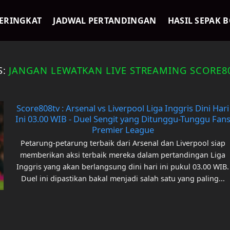
ERINGKAT
JADWAL PERTANDINGAN
HASIL SEPAK 
S:
JANGAN LEWATKAN LIVE STREAMING SCORE8
Score808tv : Arsenal vs Liverpool Liga Inggris Dini Hari
Ini 03.00 WIB - Duel Sengit yang Ditunggu-Tunggu Fan
Premier League
Petarung-petarung terbaik dari Arsenal dan Liverpool siap
memberikan aksi terbaik mereka dalam pertandingan Liga
Inggris yang akan berlangsung dini hari ini pukul 03.00 WIB.
Duel ini dipastikan bakal menjadi salah satu yang paling...