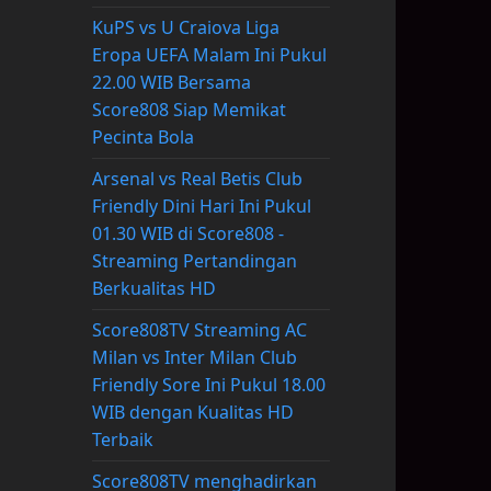
KuPS vs U Craiova Liga
Eropa UEFA Malam Ini Pukul
22.00 WIB Bersama
Score808 Siap Memikat
Pecinta Bola
Arsenal vs Real Betis Club
Friendly Dini Hari Ini Pukul
01.30 WIB di Score808 -
Streaming Pertandingan
Berkualitas HD
Score808TV Streaming AC
Milan vs Inter Milan Club
Friendly Sore Ini Pukul 18.00
WIB dengan Kualitas HD
Terbaik
Score808TV menghadirkan