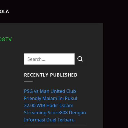
BOLA
08TV
s
RECENTLY PUBLISHED
PSG vs Man United Club
Friendly Malam Ini Pukul
22.00 WIB Hadir Dalam
Streaming Score808 Dengan
Informasi Duel Terbaru