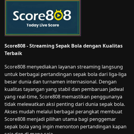
Score808 - Streaming Sepak Bola dengan Kualitas
Terbaik
Score808 menyediakan layanan streaming langsung
untuk berbagai pertandingan sepak bola dari liga-liga
besar dunia dan turnamen internasional. Dengan
kualitas tayangan yang stabil dan pembaruan jadwal
yang real-time, Score808 memastikan penggunanya
tidak melewatkan aksi penting dari dunia sepak bola.
Akses mudah melalui berbagai perangkat membuat
Score808 menjadi pilihan utama bagi penggemar
sepak bola yang ingin menonton pertandingan kapan