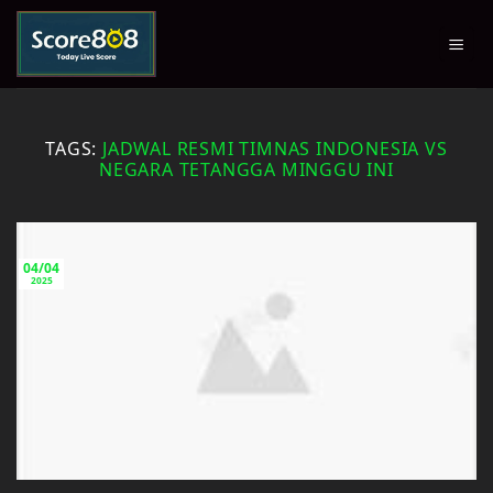
Skip
to
content
TAGS:
JADWAL RESMI TIMNAS INDONESIA VS
NEGARA TETANGGA MINGGU INI
04/04
2025