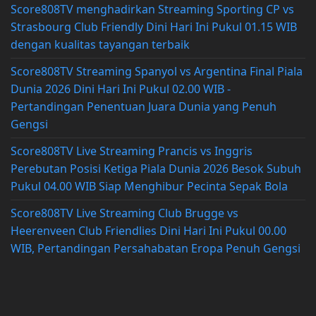
Score808TV menghadirkan Streaming Sporting CP vs
Strasbourg Club Friendly Dini Hari Ini Pukul 01.15 WIB
dengan kualitas tayangan terbaik
Score808TV Streaming Spanyol vs Argentina Final Piala
Dunia 2026 Dini Hari Ini Pukul 02.00 WIB -
Pertandingan Penentuan Juara Dunia yang Penuh
Gengsi
Score808TV Live Streaming Prancis vs Inggris
Perebutan Posisi Ketiga Piala Dunia 2026 Besok Subuh
Pukul 04.00 WIB Siap Menghibur Pecinta Sepak Bola
Score808TV Live Streaming Club Brugge vs
Heerenveen Club Friendlies Dini Hari Ini Pukul 00.00
WIB, Pertandingan Persahabatan Eropa Penuh Gengsi