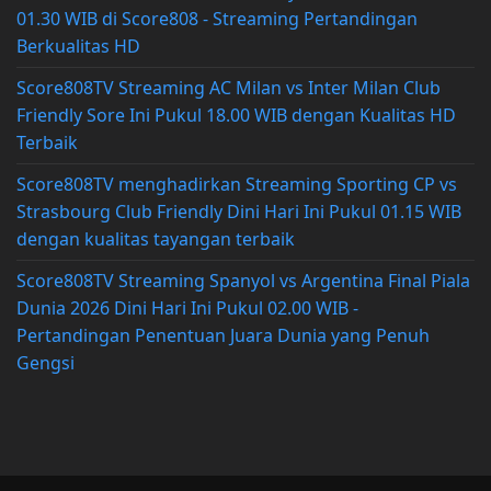
01.30 WIB di Score808 - Streaming Pertandingan
Berkualitas HD
Score808TV Streaming AC Milan vs Inter Milan Club
Friendly Sore Ini Pukul 18.00 WIB dengan Kualitas HD
Terbaik
Score808TV menghadirkan Streaming Sporting CP vs
Strasbourg Club Friendly Dini Hari Ini Pukul 01.15 WIB
dengan kualitas tayangan terbaik
Score808TV Streaming Spanyol vs Argentina Final Piala
Dunia 2026 Dini Hari Ini Pukul 02.00 WIB -
Pertandingan Penentuan Juara Dunia yang Penuh
Gengsi