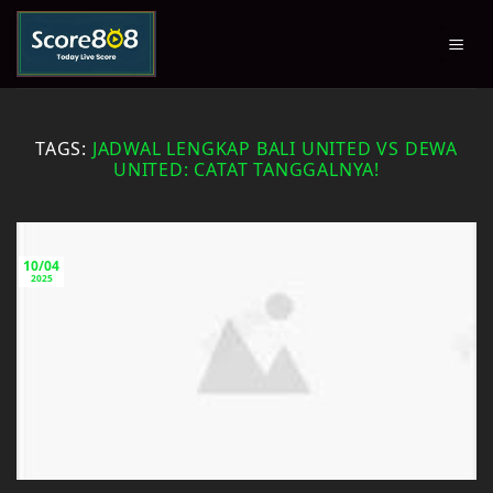
Skip
to
content
TAGS:
JADWAL LENGKAP BALI UNITED VS DEWA
UNITED: CATAT TANGGALNYA!
10/04
2025