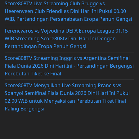
Score808TV Live Streaming Club Brugge vs
Heerenveen Club Friendlies Dini Hari Ini Pukul 00.00
WIB, Pertandingan Persahabatan Eropa Penuh Gengsi
Ferencvaros vs Vojvodina UEFA Europa League 01.15
WIB Streaming Score808tv Dini Hari Ini Dengan
Pertandingan Eropa Penuh Gengsi
Score808TV Streaming Inggris vs Argentina Semifinal
Piala Dunia 2026 Dini Hari Ini - Pertandingan Bergengsi
Perebutan Tiket ke Final
Score808TV Menyajikan Live Streaming Prancis vs
Spanyol Semifinal Piala Dunia 2026 Dini Hari Ini Pukul
02.00 WIB untuk Menyaksikan Perebutan Tiket Final
Paling Bergengsi