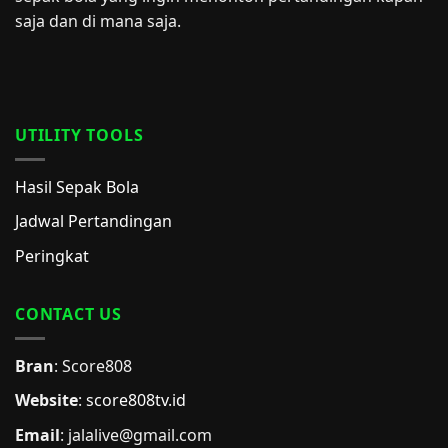
saja dan di mana saja.
UTILITY TOOLS
Hasil Sepak Bola
Jadwal Pertandingan
Peringkat
CONTACT US
Bran
: Score808
Website
:
score808tv.id
Email
: jalalive@gmail.com