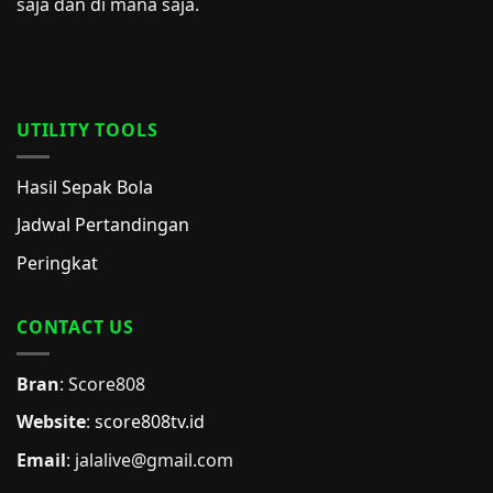
saja dan di mana saja.
UTILITY TOOLS
Hasil Sepak Bola
Jadwal Pertandingan
Peringkat
CONTACT US
Bran
: Score808
Website
:
score808tv.id
Email
: jalalive@gmail.com