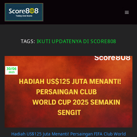
Skip
to
content
TAGS:
IKUTI UPDATENYA DI SCORE808
30/06
2025
Hadiah US$125 Juta Menanti! Persaingan FIFA Club World