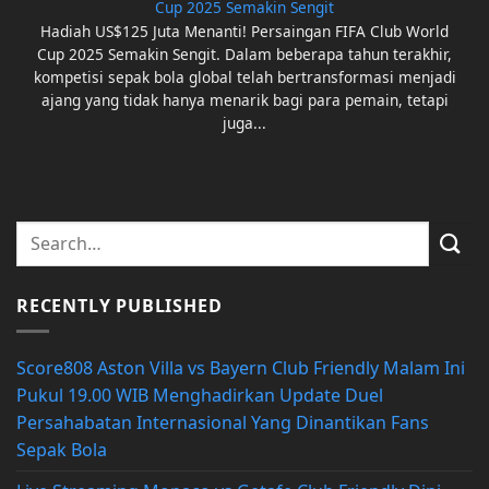
Cup 2025 Semakin Sengit
Hadiah US$125 Juta Menanti! Persaingan FIFA Club World
Cup 2025 Semakin Sengit. Dalam beberapa tahun terakhir,
kompetisi sepak bola global telah bertransformasi menjadi
ajang yang tidak hanya menarik bagi para pemain, tetapi
juga...
RECENTLY PUBLISHED
Score808 Aston Villa vs Bayern Club Friendly Malam Ini
Pukul 19.00 WIB Menghadirkan Update Duel
Persahabatan Internasional Yang Dinantikan Fans
Sepak Bola