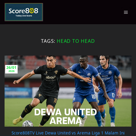
Skip
to
content
TAGS:
HEAD TO HEAD
26/01
2026
Score808TV Live Dewa United vs Arema Liga 1 Malam Ini