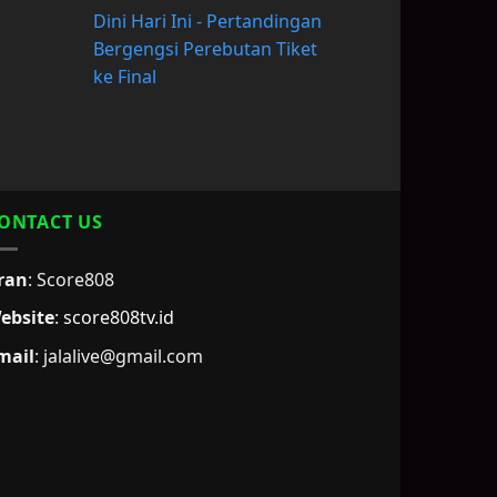
Dini Hari Ini - Pertandingan
Bergengsi Perebutan Tiket
ke Final
ONTACT US
ran
: Score808
ebsite
:
score808tv.id
mail
: jalalive@gmail.com