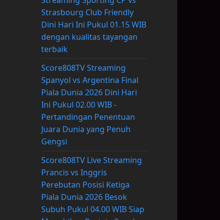
Streaming Sporting CP vs
Strasbourg Club Friendly
Dini Hari Ini Pukul 01.15 WIB
dengan kualitas tayangan
terbaik
Score808TV Streaming
Spanyol vs Argentina Final
Piala Dunia 2026 Dini Hari
Ini Pukul 02.00 WIB -
Pertandingan Penentuan
Juara Dunia yang Penuh
Gengsi
Score808TV Live Streaming
Prancis vs Inggris
Perebutan Posisi Ketiga
Piala Dunia 2026 Besok
Subuh Pukul 04.00 WIB Siap