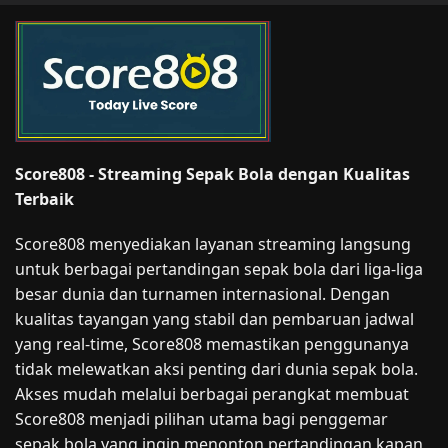
Score808 - Streaming Sepak Bola dengan Kualitas
Terbaik
Score808 menyediakan layanan streaming langsung
untuk berbagai pertandingan sepak bola dari liga-liga
besar dunia dan turnamen internasional. Dengan
kualitas tayangan yang stabil dan pembaruan jadwal
yang real-time, Score808 memastikan penggunanya
tidak melewatkan aksi penting dari dunia sepak bola.
Akses mudah melalui berbagai perangkat membuat
Score808 menjadi pilihan utama bagi penggemar
sepak bola yang ingin menonton pertandingan kapan