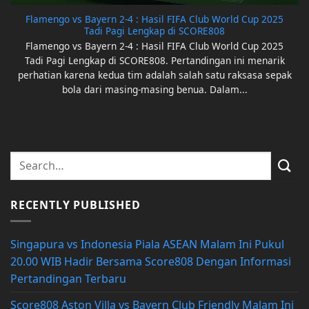
Flamengo vs Bayern 2-4 : Hasil FIFA Club World Cup 2025
Tadi Pagi Lengkap di SCORE808
Flamengo vs Bayern 2-4 : Hasil FIFA Club World Cup 2025
Tadi Pagi Lengkap di SCORE808. Pertandingan ini menarik
perhatian karena kedua tim adalah salah satu raksasa sepak
bola dari masing-masing benua. Dalam...
RECENTLY PUBLISHED
Singapura vs Indonesia Piala ASEAN Malam Ini Pukul
20.00 WIB Hadir Bersama Score808 Dengan Informasi
Pertandingan Terbaru
Score808 Aston Villa vs Bayern Club Friendly Malam Ini