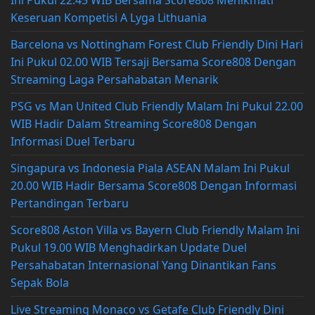
Keseruan Kompetisi A Lyga Lithuania
Barcelona vs Nottingham Forest Club Friendly Dini Hari
Ini Pukul 02.00 WIB Tersaji Bersama Score808 Dengan
Streaming Laga Persahabatan Menarik
PSG vs Man United Club Friendly Malam Ini Pukul 22.00
WIB Hadir Dalam Streaming Score808 Dengan
Informasi Duel Terbaru
Singapura vs Indonesia Piala ASEAN Malam Ini Pukul
20.00 WIB Hadir Bersama Score808 Dengan Informasi
Pertandingan Terbaru
Score808 Aston Villa vs Bayern Club Friendly Malam Ini
Pukul 19.00 WIB Menghadirkan Update Duel
Persahabatan Internasional Yang Dinantikan Fans
Sepak Bola
Live Streaming Monaco vs Getafe Club Friendly Dini