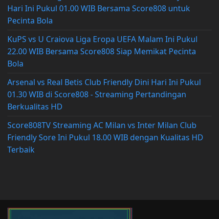
Hari Ini Pukul 01.00 WIB Bersama Score808 untuk
Pecinta Bola
KuPS vs U Craiova Liga Eropa UEFA Malam Ini Pukul
22.00 WIB Bersama Score808 Siap Memikat Pecinta
Bola
Arsenal vs Real Betis Club Friendly Dini Hari Ini Pukul
01.30 WIB di Score808 - Streaming Pertandingan
Berkualitas HD
Score808TV Streaming AC Milan vs Inter Milan Club
Friendly Sore Ini Pukul 18.00 WIB dengan Kualitas HD
Terbaik