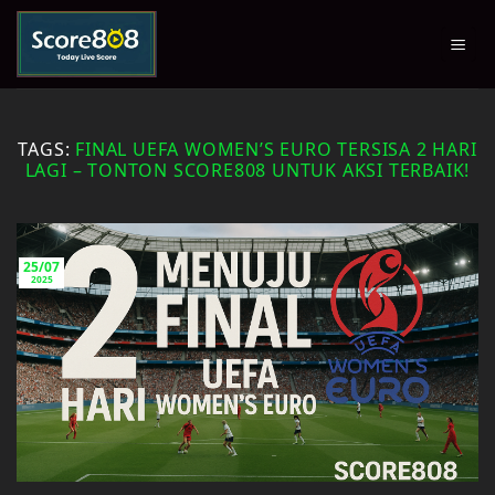
Skip
to
content
TAGS:
FINAL UEFA WOMEN’S EURO TERSISA 2 HARI
LAGI – TONTON SCORE808 UNTUK AKSI TERBAIK!
25/07
2025