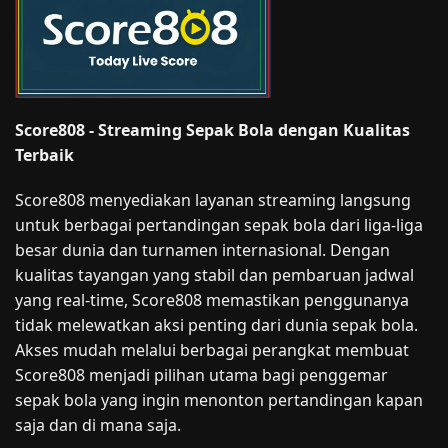
Score808 - Streaming Sepak Bola dengan Kualitas
Terbaik
Score808 menyediakan layanan streaming langsung
untuk berbagai pertandingan sepak bola dari liga-liga
besar dunia dan turnamen internasional. Dengan
kualitas tayangan yang stabil dan pembaruan jadwal
yang real-time, Score808 memastikan penggunanya
tidak melewatkan aksi penting dari dunia sepak bola.
Akses mudah melalui berbagai perangkat membuat
Score808 menjadi pilihan utama bagi penggemar
sepak bola yang ingin menonton pertandingan kapan
saja dan di mana saja.