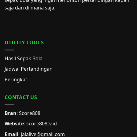
sepak bola yang ingin menonton pertandingan kapan
saja dan di mana saja.
UTILITY TOOLS
Hasil Sepak Bola
Jadwal Pertandingan
Peringkat
CONTACT US
Bran
: Score808
Website
:
score808tv.id
Email
: jalalive@gmail.com