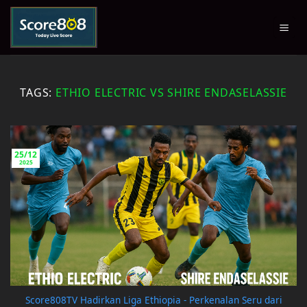
Skip
to
content
TAGS:
ETHIO ELECTRIC VS SHIRE ENDASELASSIE
25/12
2025
Score808TV Hadirkan Liga Ethiopia - Perkenalan Seru dari