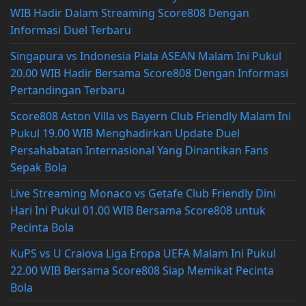
WIB Hadir Dalam Streaming Score808 Dengan
Informasi Duel Terbaru
Singapura vs Indonesia Piala ASEAN Malam Ini Pukul
20.00 WIB Hadir Bersama Score808 Dengan Informasi
Pertandingan Terbaru
Score808 Aston Villa vs Bayern Club Friendly Malam Ini
Pukul 19.00 WIB Menghadirkan Update Duel
Persahabatan Internasional Yang Dinantikan Fans
Sepak Bola
Live Streaming Monaco vs Getafe Club Friendly Dini
Hari Ini Pukul 01.00 WIB Bersama Score808 untuk
Pecinta Bola
KuPS vs U Craiova Liga Eropa UEFA Malam Ini Pukul
22.00 WIB Bersama Score808 Siap Memikat Pecinta
Bola