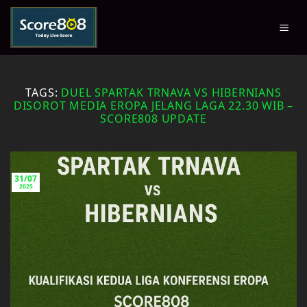
Skip
to
content
TAGS:
DUEL SPARTAK TRNAVA VS HIBERNIANS
DISOROT MEDIA EROPA JELANG LAGA 22.30 WIB –
SCORE808 UPDATE
31/07
2025