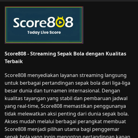
Score808 - Streaming Sepak Bola dengan Kualitas
Terbaik
Score808 menyediakan layanan streaming langsung
untuk berbagai pertandingan sepak bola dari liga-liga
besar dunia dan turnamen internasional. Dengan
kualitas tayangan yang stabil dan pembaruan jadwal
yang real-time, Score808 memastikan penggunanya
tidak melewatkan aksi penting dari dunia sepak bola.
Akses mudah melalui berbagai perangkat membuat
Score808 menjadi pilihan utama bagi penggemar
sepak bola yang ingin menonton pertandingan kapan