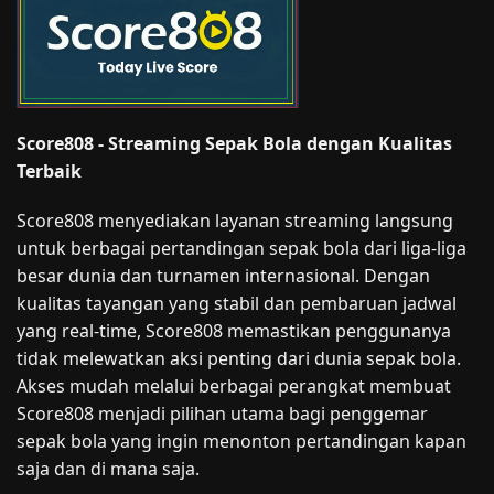
Score808 - Streaming Sepak Bola dengan Kualitas
Terbaik
Score808 menyediakan layanan streaming langsung
untuk berbagai pertandingan sepak bola dari liga-liga
besar dunia dan turnamen internasional. Dengan
kualitas tayangan yang stabil dan pembaruan jadwal
yang real-time, Score808 memastikan penggunanya
tidak melewatkan aksi penting dari dunia sepak bola.
Akses mudah melalui berbagai perangkat membuat
Score808 menjadi pilihan utama bagi penggemar
sepak bola yang ingin menonton pertandingan kapan
saja dan di mana saja.