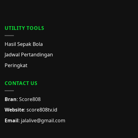
UTILITY TOOLS
Hasil Sepak Bola
Jadwal Pertandingan
Peringkat
CONTACT US
Bran
: Score808
Website
:
score808tv.id
Email
: jalalive@gmail.com