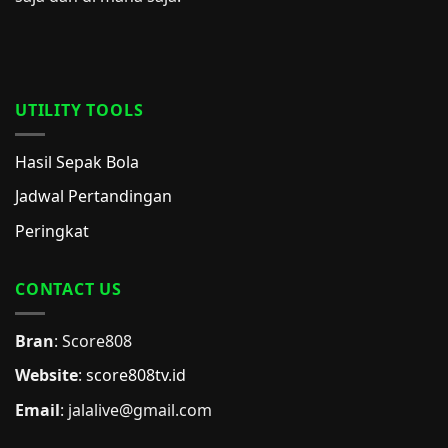
UTILITY TOOLS
Hasil Sepak Bola
Jadwal Pertandingan
Peringkat
CONTACT US
Bran
: Score808
Website
:
score808tv.id
Email
: jalalive@gmail.com