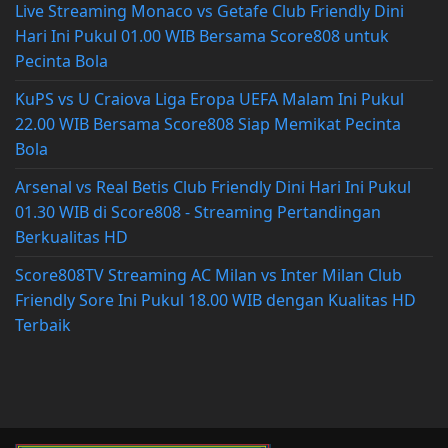
Live Streaming Monaco vs Getafe Club Friendly Dini
Hari Ini Pukul 01.00 WIB Bersama Score808 untuk
Pecinta Bola
KuPS vs U Craiova Liga Eropa UEFA Malam Ini Pukul
22.00 WIB Bersama Score808 Siap Memikat Pecinta
Bola
Arsenal vs Real Betis Club Friendly Dini Hari Ini Pukul
01.30 WIB di Score808 - Streaming Pertandingan
Berkualitas HD
Score808TV Streaming AC Milan vs Inter Milan Club
Friendly Sore Ini Pukul 18.00 WIB dengan Kualitas HD
Terbaik