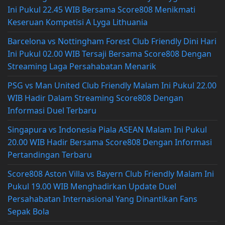
Ini Pukul 22.45 WIB Bersama Score808 Menikmati
Keseruan Kompetisi A Lyga Lithuania
Barcelona vs Nottingham Forest Club Friendly Dini Hari
Ini Pukul 02.00 WIB Tersaji Bersama Score808 Dengan
Streaming Laga Persahabatan Menarik
PSG vs Man United Club Friendly Malam Ini Pukul 22.00
WIB Hadir Dalam Streaming Score808 Dengan
Informasi Duel Terbaru
Singapura vs Indonesia Piala ASEAN Malam Ini Pukul
20.00 WIB Hadir Bersama Score808 Dengan Informasi
Pertandingan Terbaru
Score808 Aston Villa vs Bayern Club Friendly Malam Ini
Pukul 19.00 WIB Menghadirkan Update Duel
Persahabatan Internasional Yang Dinantikan Fans
Sepak Bola