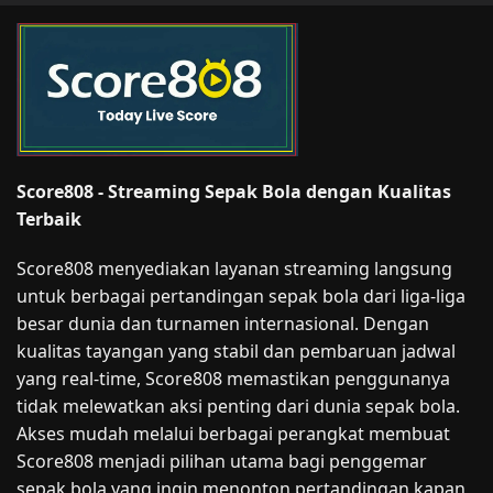
Score808 - Streaming Sepak Bola dengan Kualitas
Terbaik
Score808 menyediakan layanan streaming langsung
untuk berbagai pertandingan sepak bola dari liga-liga
besar dunia dan turnamen internasional. Dengan
kualitas tayangan yang stabil dan pembaruan jadwal
yang real-time, Score808 memastikan penggunanya
tidak melewatkan aksi penting dari dunia sepak bola.
Akses mudah melalui berbagai perangkat membuat
Score808 menjadi pilihan utama bagi penggemar
sepak bola yang ingin menonton pertandingan kapan