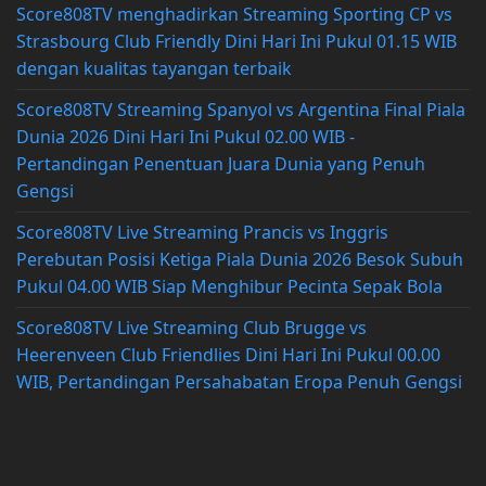
Score808TV menghadirkan Streaming Sporting CP vs
Strasbourg Club Friendly Dini Hari Ini Pukul 01.15 WIB
dengan kualitas tayangan terbaik
Score808TV Streaming Spanyol vs Argentina Final Piala
Dunia 2026 Dini Hari Ini Pukul 02.00 WIB -
Pertandingan Penentuan Juara Dunia yang Penuh
Gengsi
Score808TV Live Streaming Prancis vs Inggris
Perebutan Posisi Ketiga Piala Dunia 2026 Besok Subuh
Pukul 04.00 WIB Siap Menghibur Pecinta Sepak Bola
Score808TV Live Streaming Club Brugge vs
Heerenveen Club Friendlies Dini Hari Ini Pukul 00.00
WIB, Pertandingan Persahabatan Eropa Penuh Gengsi