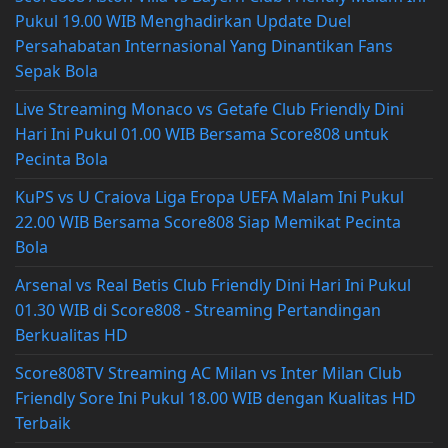
Pukul 19.00 WIB Menghadirkan Update Duel
Persahabatan Internasional Yang Dinantikan Fans
Sepak Bola
Live Streaming Monaco vs Getafe Club Friendly Dini
Hari Ini Pukul 01.00 WIB Bersama Score808 untuk
Pecinta Bola
KuPS vs U Craiova Liga Eropa UEFA Malam Ini Pukul
22.00 WIB Bersama Score808 Siap Memikat Pecinta
Bola
Arsenal vs Real Betis Club Friendly Dini Hari Ini Pukul
01.30 WIB di Score808 - Streaming Pertandingan
Berkualitas HD
Score808TV Streaming AC Milan vs Inter Milan Club
Friendly Sore Ini Pukul 18.00 WIB dengan Kualitas HD
Terbaik