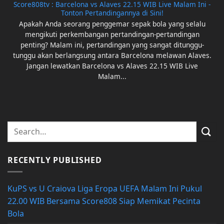
Score808tv : Barcelona vs Alaves 22.15 WIB Live Malam Ini -
Tonton Pertandingannya di Sini!
Apakah Anda seorang penggemar sepak bola yang selalu
mengikuti perkembangan pertandingan-pertandingan
penting? Malam ini, pertandingan yang sangat ditunggu-
tunggu akan berlangsung antara Barcelona melawan Alaves.
Jangan lewatkan Barcelona vs Alaves 22.15 WIB Live
Malam...
RECENTLY PUBLISHED
KuPS vs U Craiova Liga Eropa UEFA Malam Ini Pukul
22.00 WIB Bersama Score808 Siap Memikat Pecinta
Bola