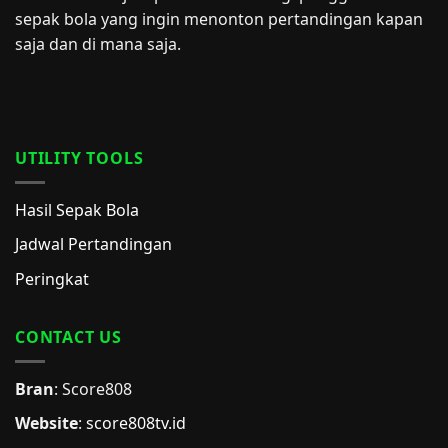
sepak bola yang ingin menonton pertandingan kapan
saja dan di mana saja.
UTILITY TOOLS
Hasil Sepak Bola
Jadwal Pertandingan
Peringkat
CONTACT US
Bran
: Score808
Website
:
score808tv.id