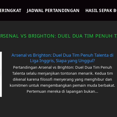
ERINGKAT
JADWAL PERTANDINGAN
HASIL SEPAK 
RSENAL VS BRIGHTON: DUEL DUA TIM PENUH 
Arsenal vs Brighton: Duel Dua Tim Penuh Talenta di
Liga Inggris, Siapa yang Unggul?
Pertandingan Arsenal vs Brighton: Duel Dua Tim Penuh
Talenta selalu menjanjikan tontonan menarik. Kedua tim
dikenal karena filosofi menyerang yang menghibur dan
komitmen untuk mengembangkan pemain muda berbakat.
Pertemuan mereka di lapangan bukan...