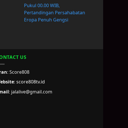
Pukul 00.00 WIB,
Pertandingan Persahabatan
Eropa Penuh Gengsi
ONTACT US
ran
: Score808
ebsite
:
score808tv.id
mail
: jalalive@gmail.com