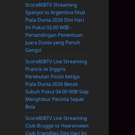
Score808TV Streaming
Spanyol vs Argentina Final
Piala Dunia 2026 Dini Hari
Ini Pukul 02.00 WIB -
Pertandingan Penentuan
Juara Dunia yang Penuh
Gengsi
Score808TV Live Streaming
Prancis vs Inggris
Perebutan Posisi Ketiga
Piala Dunia 2026 Besok
Subuh Pukul 04.00 WIB Siap
Menghibur Pecinta Sepak
Bola
Score808TV Live Streaming
Club Brugge vs Heerenveen
Club Friendlies Dini Hari Ini