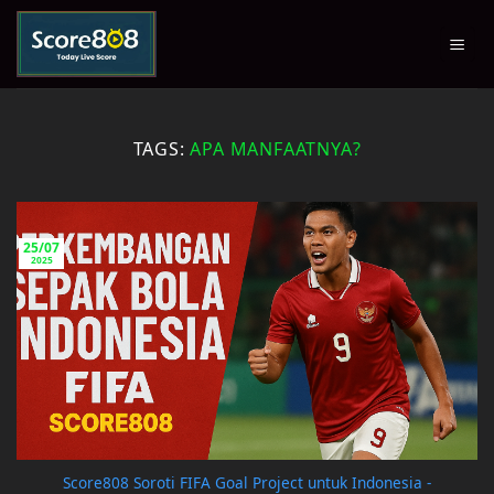
Skip
to
content
TAGS:
APA MANFAATNYA?
25/07
2025
Score808 Soroti FIFA Goal Project untuk Indonesia -