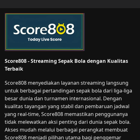
Score808 - Streaming Sepak Bola dengan Kualitas
Terbaik
Score808 menyediakan layanan streaming langsung
untuk berbagai pertandingan sepak bola dari liga-liga
besar dunia dan turnamen internasional. Dengan
kualitas tayangan yang stabil dan pembaruan jadwal
yang real-time, Score808 memastikan penggunanya
tidak melewatkan aksi penting dari dunia sepak bola.
Akses mudah melalui berbagai perangkat membuat
Score808 menjadi pilihan utama bagi penggemar