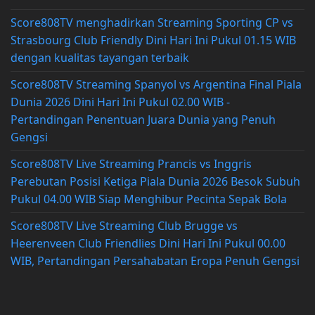
Score808TV menghadirkan Streaming Sporting CP vs
Strasbourg Club Friendly Dini Hari Ini Pukul 01.15 WIB
dengan kualitas tayangan terbaik
Score808TV Streaming Spanyol vs Argentina Final Piala
Dunia 2026 Dini Hari Ini Pukul 02.00 WIB -
Pertandingan Penentuan Juara Dunia yang Penuh
Gengsi
Score808TV Live Streaming Prancis vs Inggris
Perebutan Posisi Ketiga Piala Dunia 2026 Besok Subuh
Pukul 04.00 WIB Siap Menghibur Pecinta Sepak Bola
Score808TV Live Streaming Club Brugge vs
Heerenveen Club Friendlies Dini Hari Ini Pukul 00.00
WIB, Pertandingan Persahabatan Eropa Penuh Gengsi